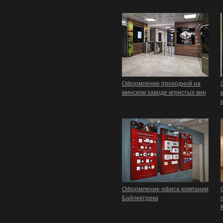
Оформление проходной на
минском заводе игристых вин
Оформление офиса компании
Байлектрика