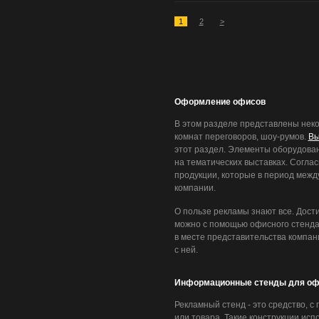
1
2
>
Оформление офисов
В этом разделе представлены не
комнат переговоров, шоу-румов.
Вы
этот раздел. Элементы оборудован
на тематических выставках. Согла
продукции, которые в период межд
компании.
О пользе рекламы знают все. Дост
можно с помощью офисного стенда
в месте представительства компан
с ней.
Информационные стенды для оф
Рекламный стенд - это средство, 
или товара. Такие конструкции ис