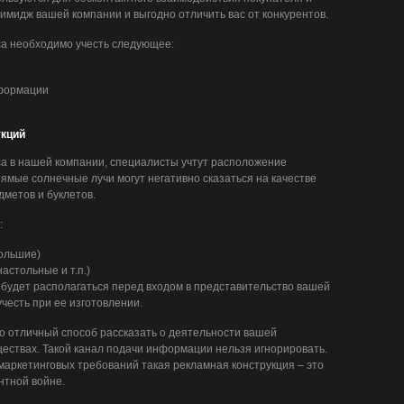
имидж вашей компании и выгодно отличить вас от конкурентов.
са необходимо учесть следующее:
формации
укций
а в нашей компании, специалисты учтут расположение
ямые солнечные лучи могут негативно сказаться на качестве
метов и буклетов.
:
ольшие)
астольные и т.п.)
 будет располагаться перед входом в представительство вашей
учесть при ее изготовлении.
о отличный способ рассказать о деятельности вашей
ществах. Такой канал подачи информации нельзя игнорировать.
аркетинговых требований такая рекламная конструкция – это
нтной войне.