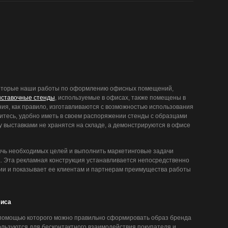
которые наши работы по оформлению офисных помещений,
ставочные стенды
, используемые в офисах, также помещены в
ия, как правило, изготавливаются с возможностью использования
ситесь, удобно иметь в своем распоряжении стенды с образцами
у выставками не хранятся на складе, а демонстрируются в офисе
ичь необходимых целей и выполнить маркетинговые задачи
. Эта рекламная конструкция устанавливается непосредственно
ии и показывает ее клиентам и партнерам преимущества работы
иса
с помощью которого можно правильно сформировать образ бренда
пользуются для бесконтактного взаимодействия покупателя и