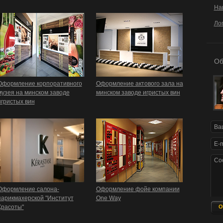
На
Ло
Об
Оформление корпоративного
Оформление актового зала на
музея на минском заводе
минском заводе игристых вин
игристых вин
Оформление cалона-
Оформление фойе компании
парикмахерской "Институт
One Way
Красоты"
О