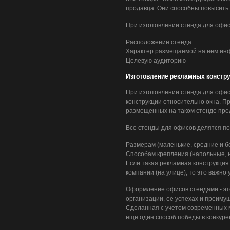
продавца. Они способны повысить 
При изготовлении стенда для офи
Расположение стенда
Характер размещаемой на нем ин
Целевую аудиторию
Изготовление рекламных констр
При изготовлении стенда для офис
конструкции относительно окна. Пр
размещенных на таком стенде пред
Все стенды для офисов делятся по
Размерам (маленькие, средние и б
Способам крепления (напольные, н
Если такая рекламная конструкция
компании (на улице), то это важно 
Оформление офисов стендами - эт
организации, ее успехах и преиму
Сделанная с учетом современных м
еще один способ победы в конкуре