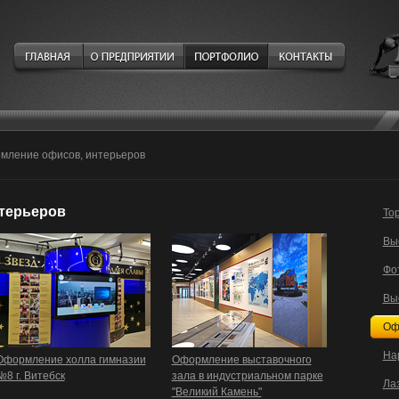
мление офисов, интерьеров
терьеров
То
Вы
Фо
Вы
Оф
На
Оформление холла гимназии
Оформление выставочного
№8 г. Витебск
зала в индустриальном парке
Ла
"Великий Камень"